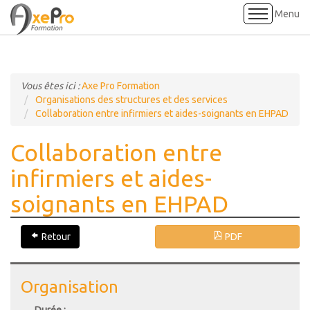
Menu
Accueil
Vous êtes ici :
Axe Pro Formation
Formations
Organisations des structures et des services
Collaboration entre infirmiers et aides-soignants en EHPAD
Références
Collaboration entre
Informations pratiques
infirmiers et aides-
soignants en EHPAD
Visite virtuelle des locaux
Contact
Retour
PDF
Organisation