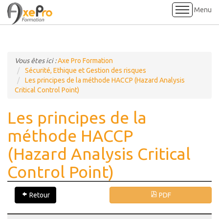
Menu
Accueil
Vous êtes ici :
Axe Pro Formation
Formations
Sécurité, Ethique et Gestion des risques
Les principes de la méthode HACCP (Hazard Analysis
Critical Control Point)
Références
Les principes de la
Informations pratiques
méthode HACCP
Visite virtuelle des locaux
(Hazard Analysis Critical
Contact
Control Point)
Retour
PDF