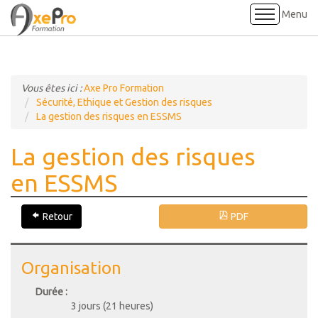
Menu
Accueil
Vous êtes ici :
Axe Pro Formation
Formations
Sécurité, Ethique et Gestion des risques
La gestion des risques en ESSMS
Références
La gestion des risques
Informations pratiques
en ESSMS
Visite virtuelle des locaux
Retour
PDF
Contact
Organisation
Durée :
3 jours (21 heures)